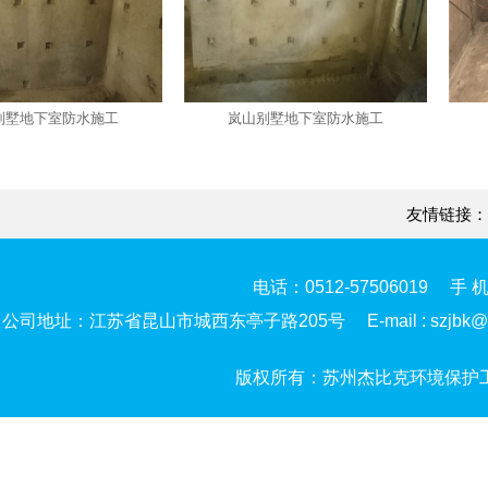
墅地下室防水施工
岚山别墅地下室防水施工
友情链接：
电话：0512-57506019 手 机
公司地址：江苏省昆山市城西东亭子路205号 E-mail : szjbk@suz
版权所有：苏州杰比克环境保护工程有限公司C